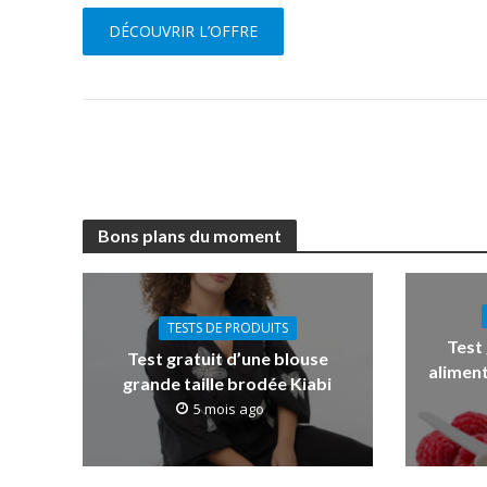
DÉCOUVRIR L’OFFRE
Bons plans du moment
TESTS DE PRODUITS
Test
Test gratuit d’une blouse
aliment
grande taille brodée Kiabi
5 mois ago