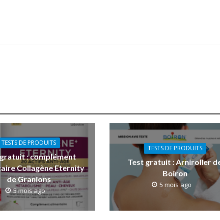
TESTS DE PRODUITS
TESTS DE PRODUITS
 gratuit : complément
Test gratuit : Arniroller d
aire Collagène Eternity
Boiron
de Granions
5 mois ago
5 mois ago