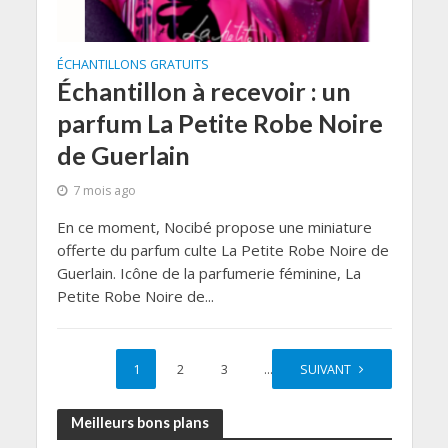
ÉCHANTILLONS GRATUITS
Échantillon à recevoir : un
parfum La Petite Robe Noire
de Guerlain
7 mois ago
En ce moment, Nocibé propose une miniature
offerte du parfum culte La Petite Robe Noire de
Guerlain. Icône de la parfumerie féminine, La
Petite Robe Noire de...
1
2
3
…
SUIVANT
41
Meilleurs bons plans