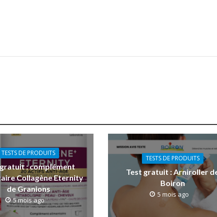
TESTS DE PRODUITS
TESTS DE PRODUITS
 gratuit : complément
Test gratuit : Arniroller d
aire Collagène Eternity
Boiron
de Granions
5 mois ago
5 mois ago