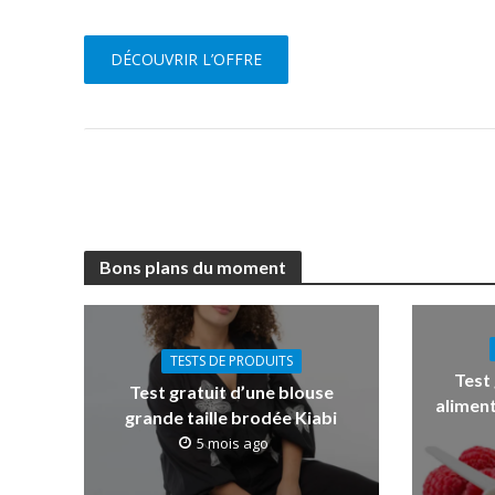
DÉCOUVRIR L’OFFRE
Bons plans du moment
TESTS DE PRODUITS
Test
Test gratuit d’une blouse
aliment
grande taille brodée Kiabi
5 mois ago