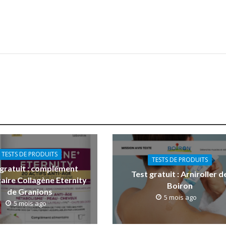
TESTS DE PRODUITS
TESTS DE PRODUITS
 gratuit : complément
Test gratuit : Arniroller d
aire Collagène Eternity
Boiron
de Granions
5 mois ago
5 mois ago