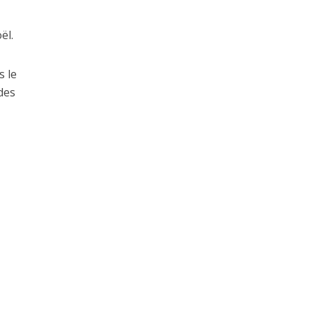
ël.
s le
des