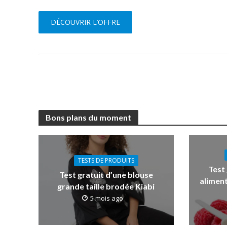
DÉCOUVRIR L’OFFRE
Bons plans du moment
TESTS DE PRODUITS
Test
Test gratuit d’une blouse
aliment
grande taille brodée Kiabi
5 mois ago