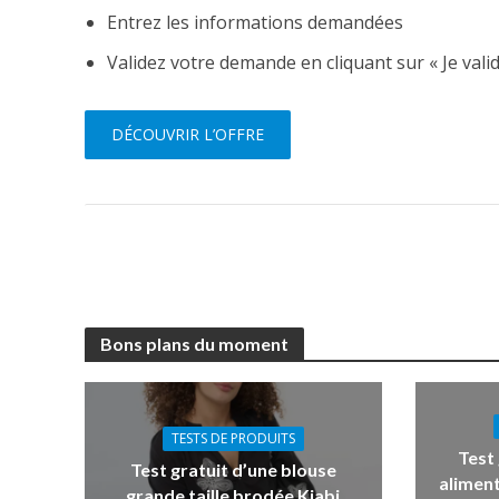
Entrez les informations demandées
Validez votre demande en cliquant sur « Je valid
DÉCOUVRIR L’OFFRE
Bons plans du moment
TESTS DE PRODUITS
Test
Test gratuit d’une blouse
aliment
grande taille brodée Kiabi