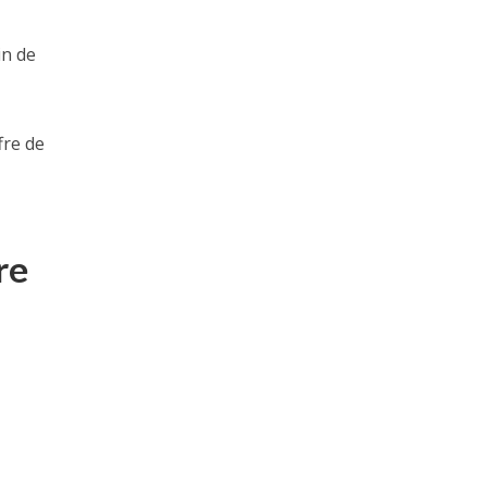
in de
fre de
re