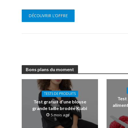
DÉCOUVRIR L’OFFRE
Bons plans du moment
TESTS DE PRODUITS
Test
Test gratuit d’une blouse
aliment
grande taille brodée Kiabi
5 mois ago