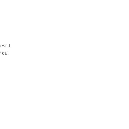
st. Il
r du