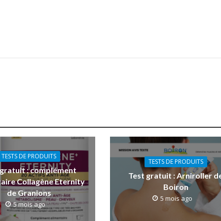
TESTS DE PRODUITS
TESTS DE PRODUITS
 gratuit : complément
Test gratuit : Arniroller d
aire Collagène Eternity
Boiron
de Granions
5 mois ago
5 mois ago