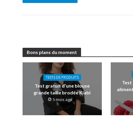
Bons plans du moment
TESTS DE PRODUITS
Test
Test gratuit d’une blouse
aliment
grande taille brodée Kiabi
5 mois ago