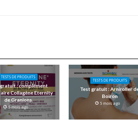
TESTS DE PRODUITS
TESTS DE PRODUITS
 gratuit : complément
Test gratuit : Arniroller d
aire Collagène Eternity
Boiron
de Granions
5 mois ago
5 mois ago