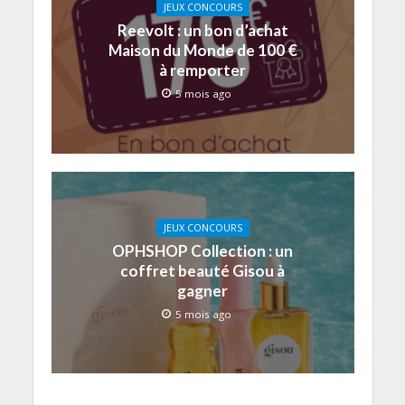
JEUX CONCOURS
Reevolt : un bon d’achat
Maison du Monde de 100 €
à remporter
5 mois ago
JEUX CONCOURS
OPHSHOP Collection : un
coffret beauté Gisou à
gagner
5 mois ago