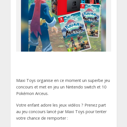
Maxi Toys organise en ce moment un superbe jeu
concours et met en jeu un Nintendo switch et 10
Pokémon Arceus.
Votre enfant adore les jeux vidéos ? Prenez part
au jeu concours lancé par Maxi Toys pour tenter
votre chance de remporter :