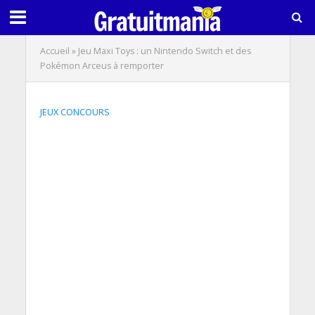
Accueil
»
Jeu Maxi Toys : un Nintendo Switch et des
Pokémon Arceus à remporter
JEUX CONCOURS