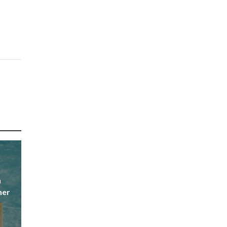
n
ner