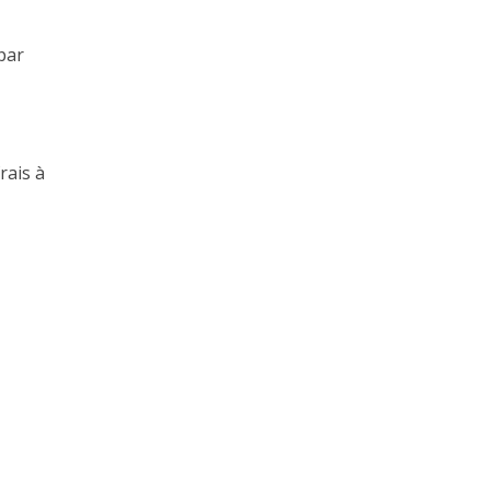
par
rais à