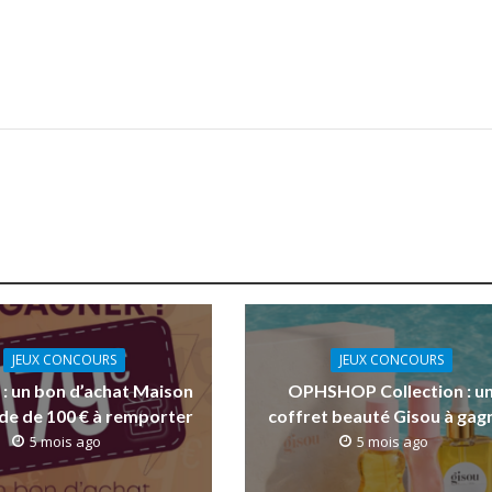
JEUX CONCOURS
JEUX CONCOURS
 : un bon d’achat Maison
OPHSHOP Collection : u
e de 100 € à remporter
coffret beauté Gisou à gag
5 mois ago
5 mois ago