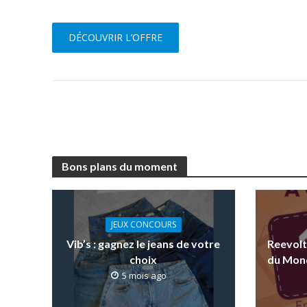
DÉCOUVRIR L’OFFRE
Bons plans du moment
JEUX CONCOURS
Vib’s : gagnez le jeans de votre
Reevolt
choix
du Mond
5 mois ago