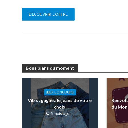
DÉCOUVRIR L’OFFRE
Bons plans du moment
JEUX CONCOURS
Vib’s : gagnez le jeans de votre
Reevolt
choix
du Mond
5 mois ago