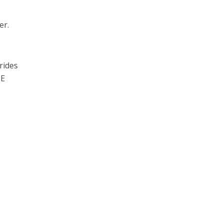
er.
rides
HE