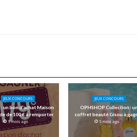
JEUX CONCOURS
JEUX CONCOURS
 : un bon d’achat Maison
OPHSHOP Collection : u
e de 100 € à remporter
coffret beauté Gisou à gag
5 mois ago
5 mois ago