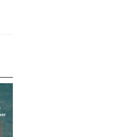
n
ner