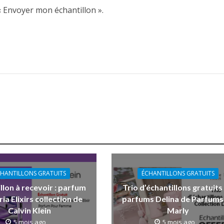
« Envoyer mon échantillon ».
HANTILLONS GRATUITS
ÉCHANTILLONS GRATUITS
llon à recevoir : parfum
Trio d’échantillons gratuits
ia Elixirs collection de
parfums Delina de Parfums
Calvin Klein
Marly
5 mois ago
5 mois ago