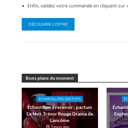
Enfin, validez votre commande en cliquant sur 
DÉCOUVRIR L’OFFRE
Bons plans du moment
ÉCHANTILLONS GRATUITS
ÉC
Échantillon à recevoir : parfum
Échanti
La Nuit Trésor Rouge Drama de
Euphor
Lancôme
5 mois ago